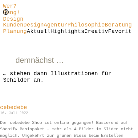
Wer?
Bung!
Design
Kunden
Design
Agentur
Philosophie
Beratung
Planung
Aktuell
Highlights
Creativ
Favorit
demnächst …
… stehen dann Illustrationen für
Schilder an.
cebedebe
16. Juli 2022
Der cebedebe Shop ist online gegangen! Basierend auf
Shopify Basispaket – mehr als 4 Bilder im Slider nicht
möglich. Umgekehrt zur grünen Wiese beim Erstellen